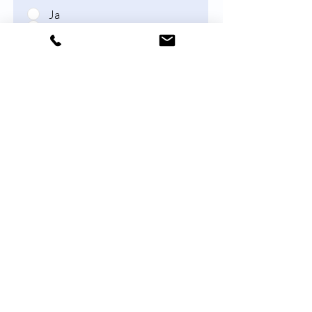
Ja
Nein
Anmerkungen
E-Mail-Adresse (für Rückfragen)
Telefon (für Rückfragen)