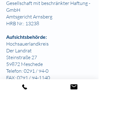
Gesellschaft mit beschränkter Haftung -
GmbH
Amtsgericht Arnsberg
HRB Nr.: 13238
Aufsichtsbehörde:
Hochsauerlandkreis
Der Landrat
Steinstraße 27
59872 Meschede
Telefon: 0291 / 94-0
FAX: 0291 / 94-1140
http://m.hochsauerlandkreis.de/startseit
e/impressum.php
Angaben zur
Berufshaftpflichtversicherung
Name und Sitz des Versicherers:
AXA Versicherung, 51067 Köln,
Coloniaalle 10-20